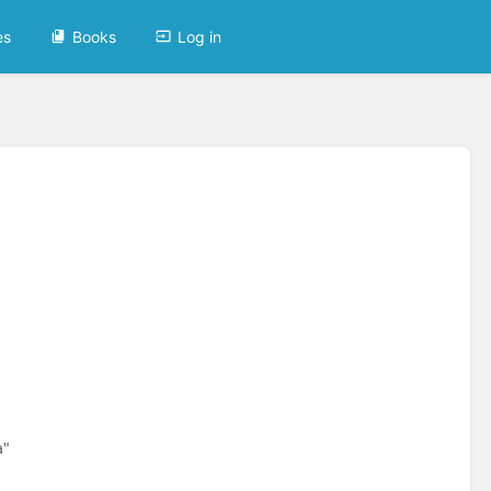
es
Books
Log in
a"