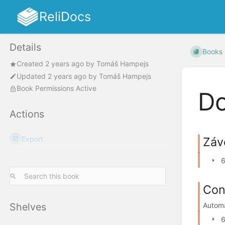
ReliDocs
Details
Books
Created
2 years ago
by
Tomáš Hampejs
Updated
2 years ago
by
Tomáš Hampejs
Book Permissions Active
Do
Actions
Export
Záv
6
Con
Shelves
Automa
6