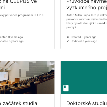
k na CEEPUS ve
Průvodce návrh
ni
výzkumného proj
tický průvodce programem CEEPUS
Autor: Milan Fujda Toto je velm
průvodce návrhem výzkumného 
který by měl studujícím usnadn
promýš...
eated 3 years ago
Created 3 years ago
dated 3 years ago
Updated 3 years ago
o začátek studia
Doktorské studi