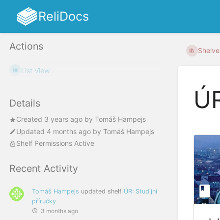
ReliDocs
Actions
Shelve
List View
ÚR
Details
Created
3 years ago
by
Tomáš Hampejs
Updated
4 months ago
by
Tomáš Hampejs
Shelf Permissions Active
Recent Activity
Tomáš Hampejs
updated shelf
ÚR: Studijní
příručky
3 months ago