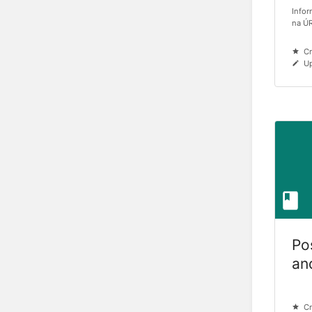
Infor
na Ú
Cr
Up
Po
an
Cr