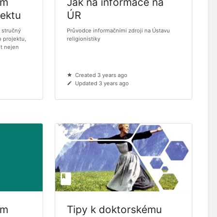
em
Jak na informace na
ektu
ÚR
i stručný
Průvodce informačními zdroji na Ústavu
projektu,
religionistiky
it nejen
Created 3 years ago
Updated 3 years ago
um
Tipy k doktorskému