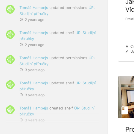
Ja
Tomáš Hampejs
updated permissions
ÚR:
Víd
Studijní příručky
Prak
2 years ago
Tomáš Hampejs
updated shelf
ÚR: Studijní
příručky
2 years ago
Cr
Up
Tomáš Hampejs
updated permissions
ÚR:
Studijní příručky
3 years ago
Tomáš Hampejs
updated shelf
ÚR: Studijní
příručky
3 years ago
Tomáš Hampejs
created shelf
ÚR: Studijní
příručky
3 years ago
Pr