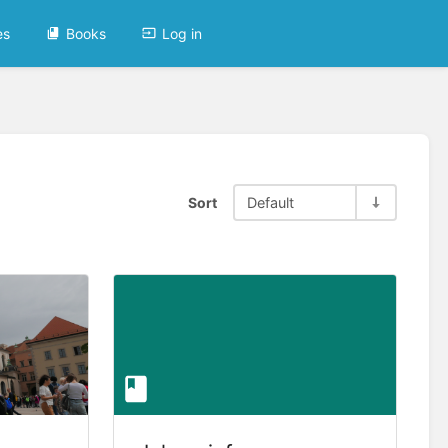
es
Books
Log in
Sort
Default