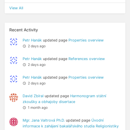
View All
Recent Activity
Petr Hanák
updated page
Properties overview
2 days ago
Petr Hanák
updated page
References overview
2 days ago
Petr Hanák
updated page
Properties overview
2 days ago
David Zbíral
updated page
Harmonogram státní
zkoušky a obhajoby disertace
1 month ago
Mgr. Jana Valtrová Ph.D.
updated page
Úvodní
informace k zahájení bakalářského studia Religionistiky