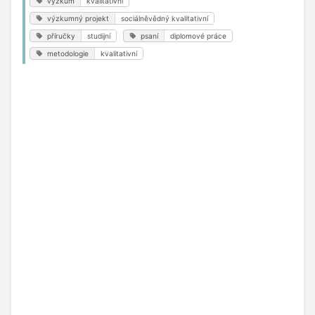
výzkum
kvalitativní
výzkumný projekt
sociálněvědný kvalitativní
příručky
studijní
psaní
diplomové práce
metodologie
kvalitativní